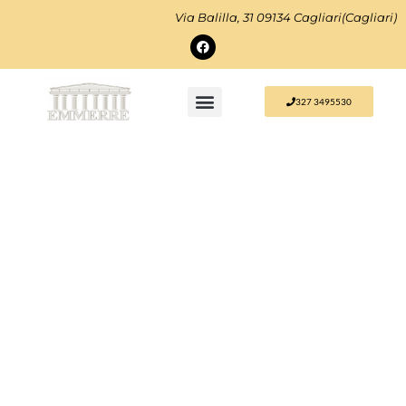
Via Balilla, 31 09134 Cagliari(Cagliari)
327 3495530