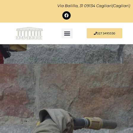
Via Balilla, 31 09134 Cagliari(Cagliari)
327 3495530